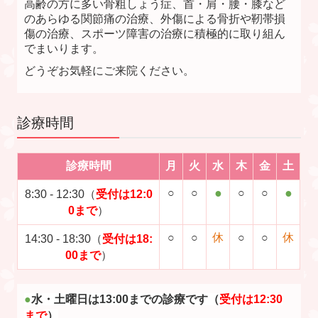
高齢の方に多い骨粗しょう症、首・肩・腰・膝など
のあらゆる関節痛の治療、外傷による骨折や靭帯損
傷の治療、スポーツ障害の治療に積極的に取り組ん
でまいります。
どうぞお気軽にご来院ください
。
診療時間
診療時間
月
火
水
木
金
土
●
●
○
○
○
○
8:30
-
12:30（
受付は12:0
0まで
）
○
○
休
○
○
休
14:30
-
18
:30（
受付は18:
00まで
）
●
水・土曜日は
13:00までの診療です（
受付は12:30
まで
）