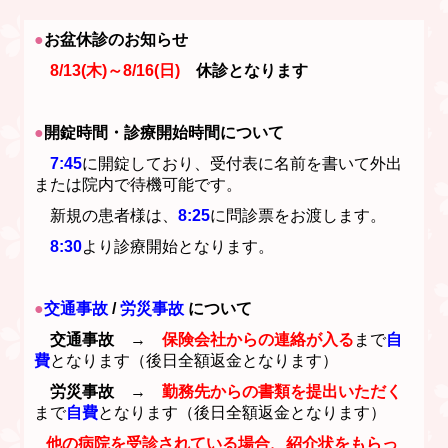
●
お盆休診のお知らせ
8/13(木)～8/16(日)
休診となります
●
開錠時間・診療開始時間について
7:45
に開錠しており、受付表に名前を書いて外出
または
院内
で待機可
能です。
新規の患者様は、
8:25
に問診票をお渡します。
8:30
より診療開
始となります。
●
交通事故
/
労災事故
について
交通事故
→
保険会社からの連絡
が入る
まで
自
費
となります（後日全額返金となります）
労災事故
→
勤務先からの書類
を提出
いただく
まで
自費
となります（後日全額返金となります）
他の病院を受診されている場合、紹介状をもらっ