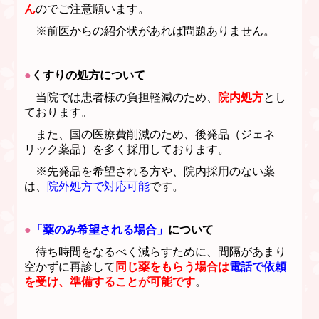
ん
のでご注意願います。
※前医からの紹介状があれば問題ありません。
●
くすりの処方について
当院では
患者様の負担軽減のため、
院内処方
とし
ております
。
また、国の医療費削減のため、後発品（ジェネ
リック薬品）を多く採用しております。
※先発品を希望される方や、院内採用のない薬
は、
院外処方で対応可能
です。
●
「薬のみ希望される場合」
について
待ち時間をなるべく減らすために、間隔があまり
空かずに再診して
同じ薬をもらう場合は
電話で依頼
を受け、準備することが可能です
。