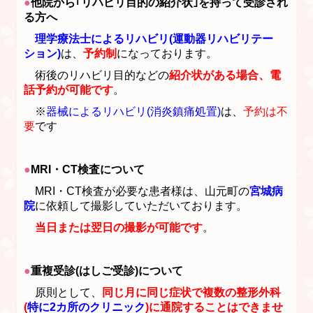
●
他院から｢リハビリ目的の紹介状｣を持って受診され
る方へ
理学療法士によるリハビリ(運動器リハビリテー
ション)
は、
予約制
になっております。
術後のリハビリ目的などの
紹介状がある場合、電
話予約が可能です
。
※
器械によるリハビリ(消炎鎮痛処置)
は、
予約は不
要
です
●
MRI・CT検査
について
MRI・CT検査が必要な患者様は、山元町の
宮城病
院
に依頼して撮影していただいております。
当日または翌日の撮影が可能です
。
●
重複受診(はしご受診)について
原則として、
同じ月に同じ症状で複数の整形外科
(
特に2カ所のクリニック
)に通院することはできませ