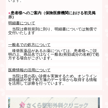
います。
●
患者様へのご案内（保険医療機関における初見掲
示）
明細書について
当院は療担規則に則り、明細書については無償で
交付いたします
一般名での処方について
後発医薬品があるお薬については、患者様へご説
明の上、商品名ではなく一般名(有効成分の名称)で処
方する場合がございます。
医療情報の活用について
当院は質の高い診療を実施するため、オンライン
資格確認や電子処方箋のデータ等から取得する情報
を活用して診療を行っています。