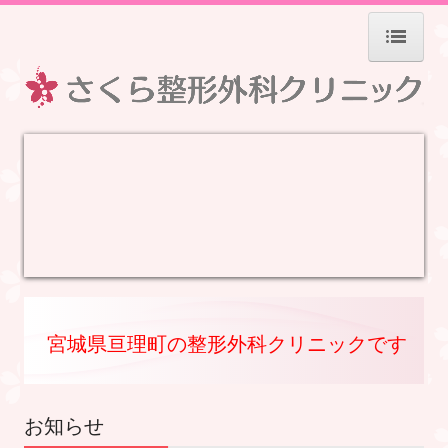
ホーム
院長紹介
診療のご案内
施設・設備のご案内
交通案内
宮城県亘理町の整形外科クリニックです
リハビリテーション
お知らせ